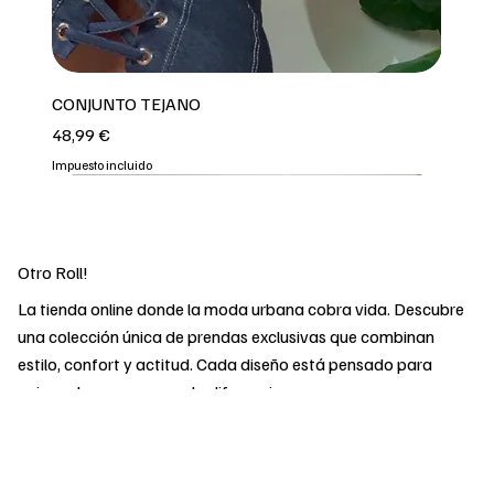
CONJUNTO TEJANO
Precio
48,99 €
Impuesto incluido
3 COLORES
REPOOOOO
2 COLORES
2 COLORES
OFERTA
OFERTA
OFERTA
OFERTA
OFERTA
2 COLORES
Otro Roll!
La tienda online donde la moda urbana cobra vida. Descubre
una colección única de prendas exclusivas que combinan
estilo, confort y actitud. Cada diseño está pensado para
quienes buscan marcar la diferencia y expresar su
personalidad sin renunciar a la calidad. Desde básicos
imprescindibles hasta las últimas tendencias, en Otro Roll
encontrarás todo lo que necesitas para llevar tu look al