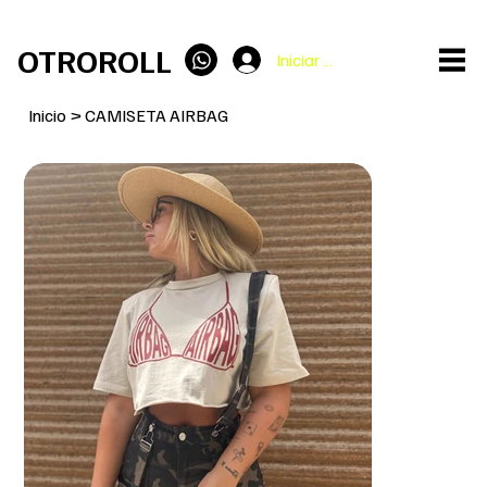
ENVÍO GRATIS en pedidos superiores a 100€
OTROROLL
Iniciar sesión
Inicio
>
CAMISETA AIRBAG