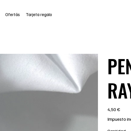
Ofertás
Tarjeta regalo
PE
RA
Precio
4,50 €
Impuesto in