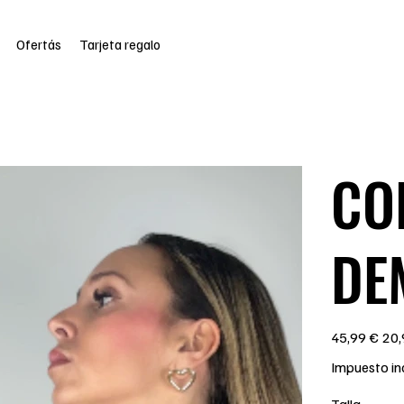
Ofertás
Tarjeta regalo
CO
DE
Precio
Preci
45,99 €
20,
original
de
ofert
Impuesto in