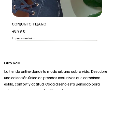
CONJUNTO TEJANO
Precio
48,99 €
Impuesto incluido
3 COLORES
REPOOOOO
2 COLORES
2 COLORES
OFERTA
OFERTA
OFERTA
OFERTA
OFERTA
2 COLORES
Otro Roll!
La tienda online donde la moda urbana cobra vida. Descubre
una colección única de prendas exclusivas que combinan
estilo, confort y actitud. Cada diseño está pensado para
quienes buscan marcar la diferencia y expresar su
personalidad sin renunciar a la calidad. Desde básicos
imprescindibles hasta las últimas tendencias, en Otro Roll
encontrarás todo lo que necesitas para llevar tu look al