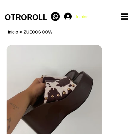
ENVÍO GRATIS en pedidos superiores a 100€
OTROROLL
Iniciar sesión
Inicio
>
ZUECOS COW