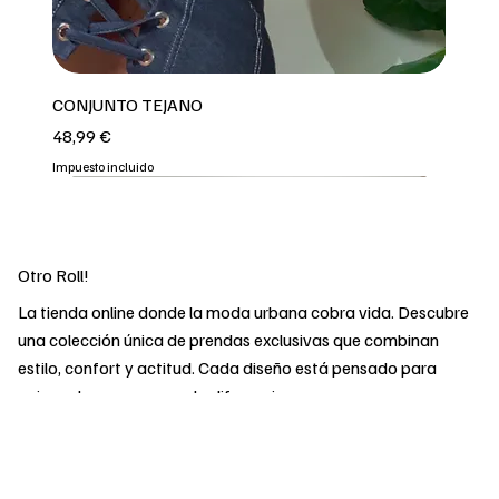
CONJUNTO TEJANO
Precio
48,99 €
Impuesto incluido
3 COLORES
REPOOOOO
2 COLORES
2 COLORES
OFERTA
OFERTA
OFERTA
OFERTA
OFERTA
2 COLORES
Otro Roll!
La tienda online donde la moda urbana cobra vida. Descubre
una colección única de prendas exclusivas que combinan
estilo, confort y actitud. Cada diseño está pensado para
quienes buscan marcar la diferencia y expresar su
personalidad sin renunciar a la calidad. Desde básicos
imprescindibles hasta las últimas tendencias, en Otro Roll
encontrarás todo lo que necesitas para llevar tu look al