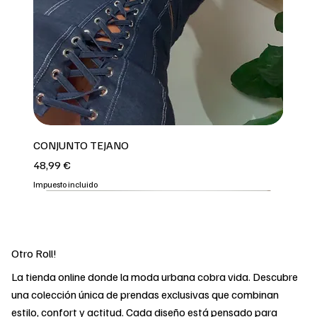
CONJUNTO TEJANO
Precio
48,99 €
Impuesto incluido
3 COLORES
REPOOOOO
2 COLORES
2 COLORES
OFERTA
OFERTA
OFERTA
OFERTA
OFERTA
2 COLORES
Otro Roll!
La tienda online donde la moda urbana cobra vida. Descubre
una colección única de prendas exclusivas que combinan
estilo, confort y actitud. Cada diseño está pensado para