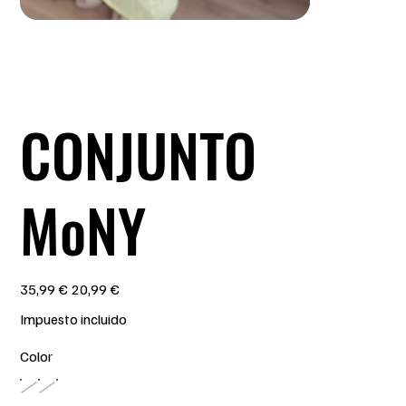
CONJUNTO
MoNY
Precio
Precio
35,99 €
20,99 €
original
de
oferta
Impuesto incluido
Color