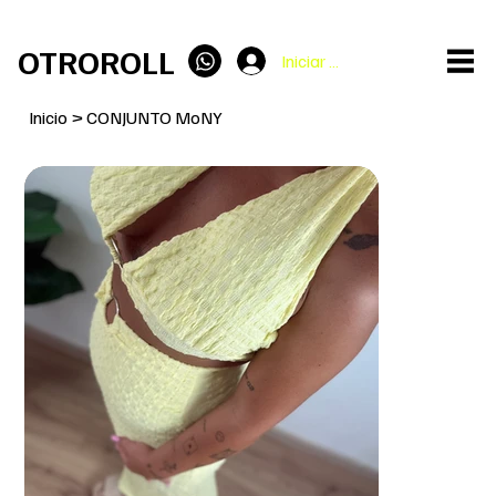
ENVÍO GRATIS en pedidos superiores a 100€
OTROROLL
Iniciar sesión
Inicio
>
CONJUNTO MoNY