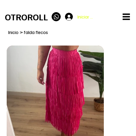
ENVÍO GRATIS en pedidos superiores a 100€
OTROROLL
Iniciar sesión
Inicio
>
falda flecos