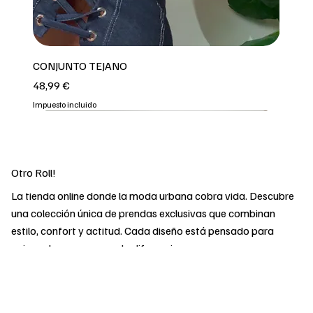
CONJUNTO TEJANO
Precio
48,99 €
Impuesto incluido
3 COLORES
REPOOOOO
2 COLORES
2 COLORES
OFERTA
OFERTA
OFERTA
OFERTA
OFERTA
2 COLORES
Otro Roll!
La tienda online donde la moda urbana cobra vida. Descubre
una colección única de prendas exclusivas que combinan
estilo, confort y actitud. Cada diseño está pensado para
quienes buscan marcar la diferencia y expresar su
personalidad sin renunciar a la calidad. Desde básicos
imprescindibles hasta las últimas tendencias, en Otro Roll
encontrarás todo lo que necesitas para llevar tu look al