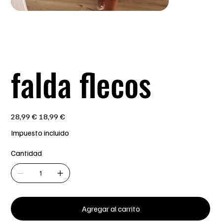
falda flecos
Precio
Precio
28,99 €
18,99 €
original
de
oferta
Impuesto incluido
Cantidad
Agregar al carrito