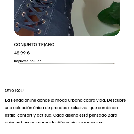
CONJUNTO TEJANO
Precio
48,99 €
Impuesto incluido
3 COLORES
REPOOOOO
2 COLORES
2 COLORES
OFERTA
OFERTA
OFERTA
OFERTA
OFERTA
2 COLORES
Otro Roll!
La tienda online donde la moda urbana cobra vida. Descubre
una colección única de prendas exclusivas que combinan
estilo, confort y actitud. Cada diseño está pensado para
quienes buscan marcar la diferencia y expresar su
personalidad sin renunciar a la calidad. Desde básicos