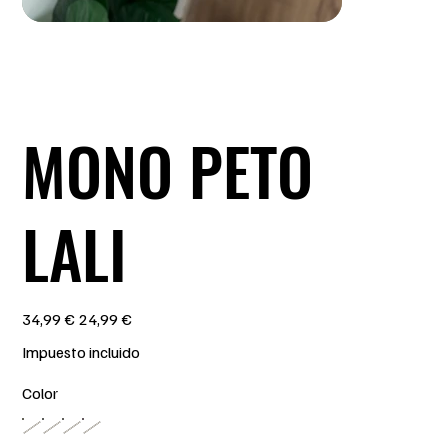
MONO PETO
LALI
Precio
Precio
34,99 €
24,99 €
original
de
oferta
Impuesto incluido
Color