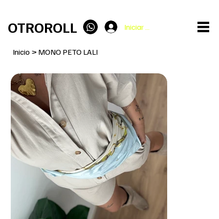
ENVÍO GRATIS en pedidos superiores a 100€
OTROROLL
Iniciar sesión
Inicio
>
MONO PETO LALI